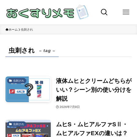
ホーム
虫刺され
虫刺され
– tag –
液体ムヒとクリームどちらが
虫刺され
いい？シーン別の使い分けを
解説
2026年7月9日
ムヒS・ムヒアルファSⅡ・
虫刺され
ムヒアルファEXの違いは？