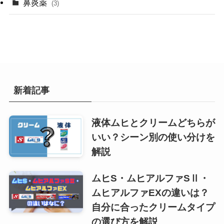
(1)
鼻炎薬
(3)
(1)
(2)
新着記事
液体ムヒとクリームどちらが
いい？シーン別の使い分けを
解説
ムヒS・ムヒアルファSⅡ・
ムヒアルファEXの違いは？
自分に合ったクリームタイプ
の選び方を解説