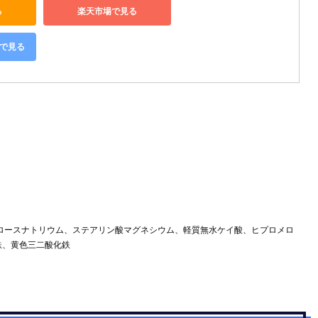
る
楽天市場で見る
グで見る
ロースナトリウム、ステアリン酸マグネシウム、軽質無水ケイ酸、ヒプロメロ
鉄、黄色三二酸化鉄