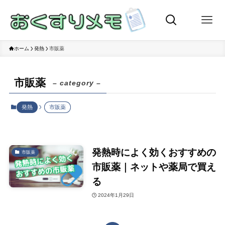
ホーム
発熱
市販薬
市販薬
– category –
発熱
市販薬
発熱時によく効くおすすめの
市販薬
市販薬｜ネットや薬局で買え
る
2024年1月29日